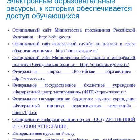
Электронные образовательные
ресурсы, к которым обеспечивается
доступ обучающихся
Официальный сайт Министерства просвещения Российской
Федерации —
https://edu.gov.ru/
Официальный сайт федеральной службы по надзору в сфере
образования и науки
—
http://obrnadzor.gov.ru/
Официальный сайт Министерства образования и молодёжной
политики Свердловской области —
https://minobraz.egov66.ru/
Федеральный портал «Российское образование»
—
http://www.edu.ru
Федеральное государственное бюджетное учреждение
«Федеральный центр тестирования» (ФЦТ)-
https://rustest.ru/
Федеральное государственное бюджетное научное учреждение
«Федеральный институт педагогических измерений»
—
https://fipi.ru/
Официальный информационный портал ГОСУДАРСТВЕННОЙ
ИТОГОВОЙ АТТЕСТАЦИИ.
Интерактивные курсы на Учи.ру