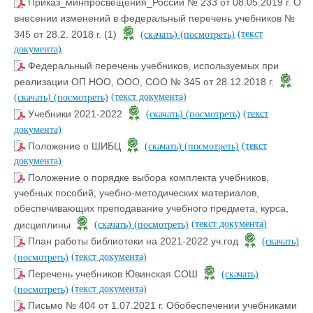
Приказ_минпросвещения_России № 233 от 08.05.2019 г. О
внесении изменений в федеральный перечень учебников №
(текст
345 от 28.2. 2018 г. (1)
(скачать)
(посмотреть)
документа)
Федеральный перечень учебников, используемых при
реализации ОП НОО, ООО, СОО № 345 от 28.12.2018 г.
(текст документа)
(скачать)
(посмотреть)
(текст
Учебники 2021-2022
(скачать)
(посмотреть)
документа)
(текст
Положение о ШИБЦ
(скачать)
(посмотреть)
документа)
Положение о порядке выбора комплекта учебников,
учебных пособий, учебно-методических материалов,
обеспечивающих преподавание учебного предмета, курса,
(текст документа)
дисциплины
(скачать)
(посмотреть)
План работы библиотеки на 2021-2022 уч.год
(скачать)
(текст документа)
(посмотреть)
Перечень учебников Ювинская СОШ
(скачать)
(текст документа)
(посмотреть)
Письмо № 404 от 1.07.2021 г. Обобеспечении учебниками