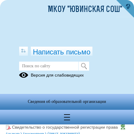
МКОУ "ЮВИНСКАЯ СОШ"
Написать письмо
Версия для слабовидящих
Материально-техническое
обеспечение образовательной
деятельности, в том числе в
отношении инвалидов и лиц с
Сведения об образовательной организации
ограниченными возможностями
здоровья
Свидетельство о государственной регистрации права
(текст документа)
(скачать)
(посмотреть)