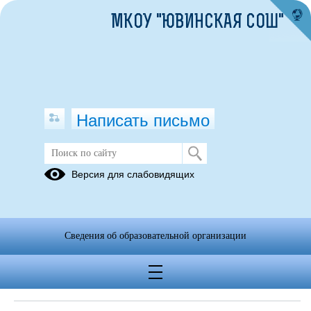
МКОУ "ЮВИНСКАЯ СОШ"
Написать письмо
Версия для слабовидящих
Объём образовательной
деятельности
Сведения об образовательной организации
Поступление финансовых и
материальных средств по итогам
финансового года